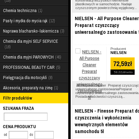
16
konserwacji wszystkich elementów
plastikowych w samochodzie. Nadaje
czyszczonym powierzchnią wyjątkowy...
Chemia techniczna
1
NIELSEN - All Purpose Cleaner
Pasty i mydła do mycia rąk
12
Preparat czyszczący
Naprawa blacharsko-lakiernicza
3
uniwersalnego zastosowania 
Chemia dla myjni SELF SERVICE
16
Producent
NIELSEN
Chemia dla myjni PAROWYCH
45
72,59zł
PROFESSIONAL BEAUTY CAR
5
59,02zł
netto
Pielęgnacja dla motocykli
8
All Purpose Cleaner Preparat czyszcząc
Akcesoria, preparaty na zimę
1
uniwersalnego zastosowaniaPreparat
czyszczący uniwersalnego zastosowania
Posiada właściwości czyszczą...
Filtr produktów
SZUKANA FRAZA
NIELSEN - Finesse Preparat d
czyszczenia i wykończenia
wewnętrznych elementów
CENA PRODUKTU
samochodu 5l
od
do