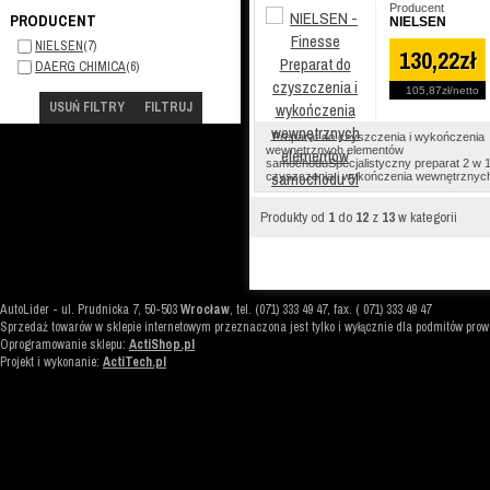
Producent
PRODUCENT
NIELSEN
NIELSEN
(7)
130,22zł
DAERG CHIMICA
(6)
105,87zł
netto
USUŃ FILTRY
FILTRUJ
Preparat do czyszczenia i wykończenia
wewnętrznych elementów
samochoduSpecjalistyczny preparat 2 w 
czyszczenia i wykończenia wewnętrznych 
Produkty od
1
do
12
z
13
w kategorii
AutoLider
-
ul. Prudnicka 7
,
50-503
Wrocław
, tel. (071) 333 49 47, fax. ( 071) 333 49 47
Sprzedaż towarów w sklepie internetowym przeznaczona jest tylko i wyłącznie dla podmitów pro
Oprogramowanie sklepu:
ActiShop.pl
Projekt i wykonanie:
ActiTech.pl