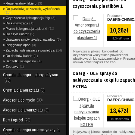
Regeneratory lakieru
3
czyszczenia plastików 1l
Do plastików, uszczelek, wykończeń
13
Producent
Czyszczenie i pielęgnacja felg
3
DAERG CHIMIC
Do klimatyzacji
1
10,26zł
Pranie i pielęgnacja tapicerki
11
Do szyb i luster
5
8,34zł
netto
Usuwanie smoły, żywicy, owadów
3
Pielęgnacja opon
4
Zapachy, odświeżacze powietrza
14
Najwyższej jakości koncentrat do
czyszczenia wszystkich powierzchni
Do dachów kabrio
1
plastikowych lub sztucznej skóry. Prepar
Szczotki, ściągaczki
1
usuwa nawet najcięższe zab...
Zestawy
1
Daerg - OLE spray do
Chemia dla myjni - piany aktywne
nabłyszczania kokpitu zapach
78
EXTRA
Chemia dla warsztatu
8
Producent
Akcesoria do mycia
30
DAERG CHIMIC
13,47zł
Akcesoria dla warsztatu
8
Dom i ogród
20
10,95zł
netto
Chemia dla myjni automatycznych
Najwyższej jakości środek do nabłyszcza