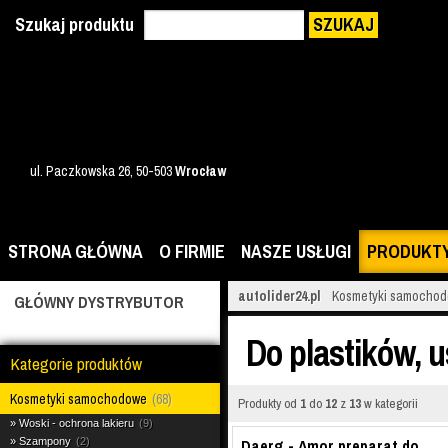
Szukaj produktu
SZUKAJ
ul. Paczkowska 26, 50-503
Wrocław
STRONA GŁÓWNA
O FIRMIE
NASZE USŁUGI
PRODUKT
autolider24.pl
Kosmetyki samocho
GŁÓWNY DYSTRYBUTOR
Do plastików, 
Kategorie produktów
Kosmetyki samochodowe
68
Produkty od
1
do
12
z
13
w kategorii
Woski - ochrona lakieru
9
Szampony
2
Daerg - Amor preparat do