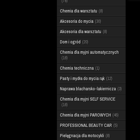
78
Chemia dla warsztatu
8
Akcesoria do mycia
30
Akcesoria dla warsztatu
8
Dom i ogród
20
Chemia dla myjni automatycznych
16
Chemia techniczna
1
Pasty i mydła do mycia rąk
12
Naprawa blacharsko-lakiernicza
3
Chemia dla myjni SELF SERVICE
16
Chemia dla myjni PAROWYCH
45
PROFESSIONAL BEAUTY CAR
5
Pielęgnacja dla motocykli
8