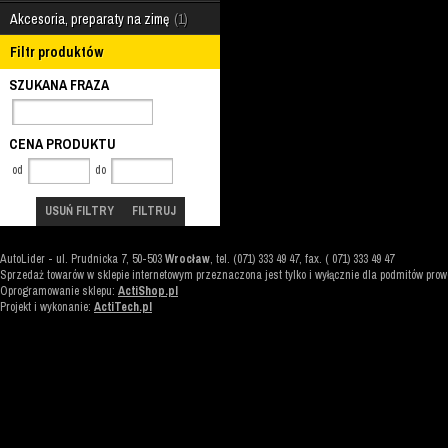
Akcesoria, preparaty na zimę
1
Filtr produktów
SZUKANA FRAZA
CENA PRODUKTU
od
do
USUŃ FILTRY
FILTRUJ
AutoLider
-
ul. Prudnicka 7
,
50-503
Wrocław
, tel. (071) 333 49 47, fax. ( 071) 333 49 47
Sprzedaż towarów w sklepie internetowym przeznaczona jest tylko i wyłącznie dla podmitów pro
Oprogramowanie sklepu:
ActiShop.pl
Projekt i wykonanie:
ActiTech.pl