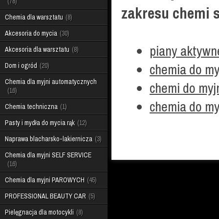
78
zakresu chemi 
Chemia dla warsztatu
8
Akcesoria do mycia
30
piany aktywn
Akcesoria dla warsztatu
8
chemia do my
Dom i ogród
20
Chemia dla myjni automatycznych
chemi do my
16
chemia do my
Chemia techniczna
1
Pasty i mydła do mycia rąk
12
Naprawa blacharsko-lakiernicza
3
Chemia dla myjni SELF SERVICE
16
Chemia dla myjni PAROWYCH
45
PROFESSIONAL BEAUTY CAR
5
Pielęgnacja dla motocykli
8