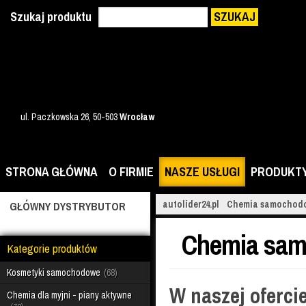
Szukaj produktu
SZUKAJ
ul. Paczkowska 26, 50-503
Wrocław
STRONA GŁÓWNA
O FIRMIE
NASZE USŁUGI
PRODUKT
autolider24.pl
Chemia samochodo
GŁÓWNY DYSTRYBUTOR
Chemia sam
Kategorie produktów
Kosmetyki samochodowe
68
W naszej oferc
Chemia dla myjni - piany aktywne