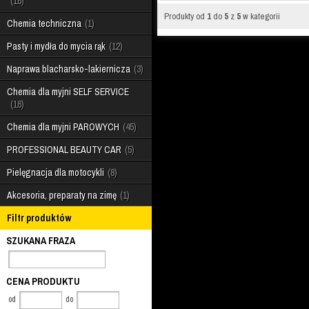
16
Produkty od
1
do
5
z
5
w kategorii
Chemia techniczna
1
Pasty i mydła do mycia rąk
12
Naprawa blacharsko-lakiernicza
3
Chemia dla myjni SELF SERVICE
16
Chemia dla myjni PAROWYCH
45
PROFESSIONAL BEAUTY CAR
5
Pielęgnacja dla motocykli
8
Akcesoria, preparaty na zimę
1
Filtr produktów
SZUKANA FRAZA
CENA PRODUKTU
od
do