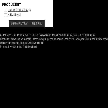
PRODUCENT
DAERG CHIMICA
(3)
NIELSEN
(2)
USUŃ FILTRY
FILTRUJ
AutoLider
-
ul. Prudnicka 7
,
50-503
Wrocław
, tel. (071) 333 49 47, fax. ( 071) 333 49 47
Sprzedaż towarów w sklepie internetowym przeznaczona jest tylko i wyłącznie dla podmitów pro
Oprogramowanie sklepu:
ActiShop.pl
Projekt i wykonanie:
ActiTech.pl