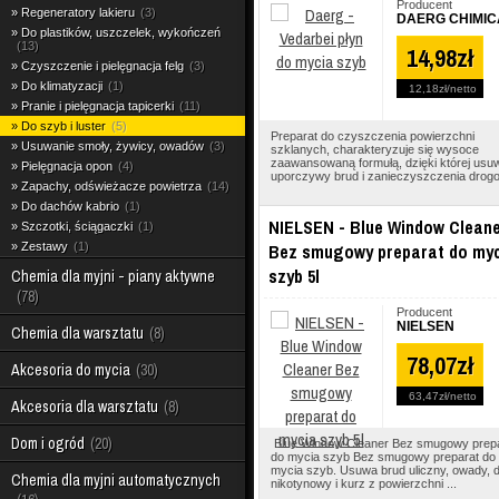
Producent
Regeneratory lakieru
3
DAERG CHIMIC
Do plastików, uszczelek, wykończeń
13
14,98zł
Czyszczenie i pielęgnacja felg
3
Do klimatyzacji
1
12,18zł
netto
Pranie i pielęgnacja tapicerki
11
Do szyb i luster
5
Preparat do czyszczenia powierzchni
Usuwanie smoły, żywicy, owadów
3
szklanych, charakteryzuje się wysoce
zaawansowaną formułą, dzięki której usu
Pielęgnacja opon
4
uporczywy brud i zanieczyszczenia drogo.
Zapachy, odświeżacze powietrza
14
Do dachów kabrio
1
NIELSEN - Blue Window Clean
Szczotki, ściągaczki
1
Zestawy
1
Bez smugowy preparat do my
szyb 5l
Chemia dla myjni - piany aktywne
78
Producent
NIELSEN
Chemia dla warsztatu
8
78,07zł
Akcesoria do mycia
30
63,47zł
netto
Akcesoria dla warsztatu
8
Dom i ogród
20
Blue Window Cleaner Bez smugowy prep
do mycia szyb Bez smugowy preparat do
mycia szyb. Usuwa brud uliczny, owady,
Chemia dla myjni automatycznych
nikotynowy i kurz z powierzchni ...