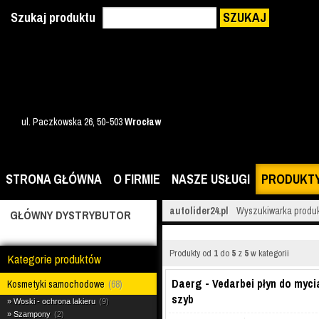
Szukaj produktu
SZUKAJ
ul. Paczkowska 26, 50-503
Wrocław
STRONA GŁÓWNA
O FIRMIE
NASZE USŁUGI
PRODUKT
autolider24.pl
Wyszukiwarka produ
GŁÓWNY DYSTRYBUTOR
Produkty od
1
do
5
z
5
w kategorii
Kategorie produktów
Daerg - Vedarbei płyn do myci
Kosmetyki samochodowe
68
szyb
Woski - ochrona lakieru
9
Szampony
2